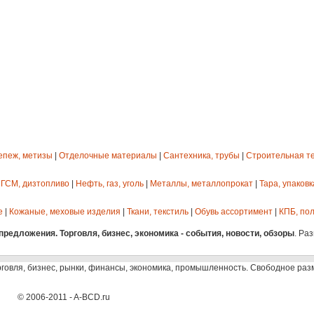
епеж, метизы
|
Отделочные материалы
|
Сантехника, трубы
|
Строительная т
 ГСМ, дизтопливо
|
Нефть, газ, уголь
|
Металлы, металлопрокат
|
Тара, упаковк
е
|
Кожаные, меховые изделия
|
Ткани, текстиль
|
Обувь ассортимент
|
КПБ, пол
редложения. Торговля, бизнес, экономика - события, новости, обзоры
. Ра
рговля, бизнес, рынки, финансы, экономика, промышленность. Свободное ра
© 2006-2011 - A-BCD.ru