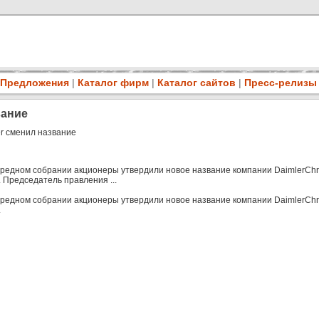
Предложения
|
Каталог фирм
|
Каталог сайтов
|
Пресс-релизы
вание
er сменил название
ередном собрании акционеры утвердили новое название компании DaimlerChrys
 Председатель правления ...
ередном собрании акционеры утвердили новое название компании DaimlerChrys
.