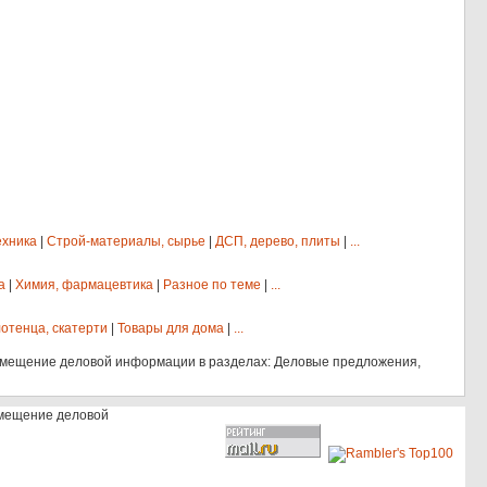
ехника
|
Строй-материалы, сырье
|
ДСП, дерево, плиты
|
...
а
|
Химия, фармацевтика
|
Разное по теме
|
...
отенца, скатерти
|
Товары для дома
|
...
змещение деловой информации в разделах: Деловые предложения,
змещение деловой