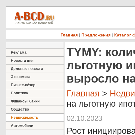
Главная
|
Предложения
|
Каталог 
TYMY: коли
Реклама
Новости дня
льготную и
Деловые новости
выросло н
Экономика
Бизнес-обзор
Главная
>
Недви
Политика
на льготную ипот
Финансы, банки
Общество
02.10.2023
Недвижимость
Автомобили
Рост иницииров