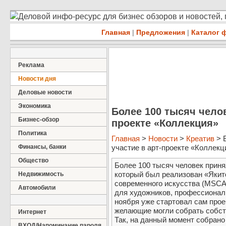
Деловой инфо-ресурс для бизнес обзоров и новостей,
Главная
|
Предложения
|
Каталог 
Реклама
Новости дня
Деловые новости
Экономика
Более 100 тысяч челов
Бизнес-обзор
проекте «Коллекция»
Политика
Главная
>
Новости
>
Креатив
> 
Финансы, банки
участие в арт-проекте «Коллекци
Общество
Более 100 тысяч человек приня
который был реализован «Якит
Недвижимость
современного искусства (MSCA).
Автомобили
для художников, профессионал
ноября уже стартовал сам прое
желающие могли собрать собс
Интернет
Так, на данный момент собран
ВХОД/Напоминание пароля