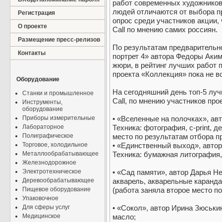
работ современных художников
людей отличаются от выбора п
Регистрация
опрос среди участников акции,
О проекте
Call по мнению самих россиян.
Размещение пресс-релизов
По результатам предварительн
Контакты
портрет 4» автора Федоры Аким
жюри, в рейтинг лучших работ 
проекта «Коллекция» пока не в
Оборудование
На сегодняшний день топ-5 лу
Станки и промышленное
Call, по мнению участников про
Инструменты,
оборудование
Приборы измерительные
• «Вселенные на полочках», ав
Лабораторное
Техника: фотография, c-print, 
Полиграфическое
место по результатам отбора 
Торговое, холодильное
• «Единственный выход», автор
Металлообрабатывающее
Техника: бумажная литография,
Железнодорожное
Электротехническое
• «Сад памяти», автор Дарья Не
Деревообрабатывающее
акварель, акварельные каранд
Пищевое оборудование
(работа заняла второе место по
Упаковочное
Для сферы услуг
• «Сокол», автор Ирина Зюськин
Медицинское
масло;