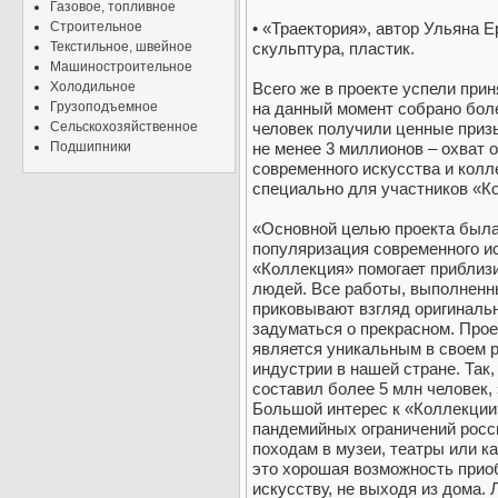
Газовое, топливное
Строительное
• «Траектория», автор Ульяна Е
Текстильное, швейное
скульптура, пластик.
Машиностроительное
Холодильное
Всего же в проекте успели прин
Грузоподъемное
на данный момент собрано бол
Сельскохозяйственное
человек получили ценные призы
Подшипники
не менее 3 миллионов – охват 
современного искусства и колл
специально для участников «К
«Основной целью проекта была
популяризация современного и
«Коллекция» помогает приблизи
людей. Все работы, выполненн
приковывают взгляд оригиналь
задуматься о прекрасном. Про
является уникальным в своем р
индустрии в нашей стране. Так,
составил более 5 млн человек,
Большой интерес к «Коллекции»
пандемийных ограничений росс
походам в музеи, театры или ка
это хорошая возможность прио
искусству, не выходя из дома.