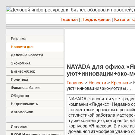
Деловой инфо-ресурс для бизнес обзоров и новостей,
Главная
|
Предложения
|
Каталог 
Реклама
Новости дня
Деловые новости
Экономика
NAYADA для офиса «Я
Бизнес-обзор
уют+инновации+эко-м
Политика
Главная
>
Новости
>
Креатив
> 
Финансы, банки
уют+инновации+эко-мотивы ...
Общество
NAYADA становится уже тради
компании «Яндекс». Недавно с
Недвижимость
совместным проектом с российс
Автомобили
стилистикой работала мастерс
ту же концепцию, которая был
корпусов «Яндекса». В итоге а
Интернет
домашняя атмосфера удачно об
ВХОД/Напоминание пароля