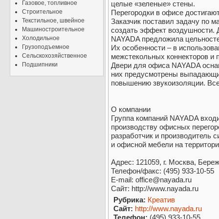
Газовое, топливное
целые «зеленые» стены.
Строительное
Перегородки в офисе достигают 
Текстильное, швейное
Заказчик поставил задачу по м
Машиностроительное
создать эффект воздушности. 
Холодильное
NAYADA предложила цельносте
Грузоподъемное
Их особенности – в использова
Сельскохозяйственное
межстекольных коннекторов и 
Подшипники
Двери для офиса NAYADA оснащ
них предусмотрены выпадающие
повышению звукоизоляции. Все
О компании
Группа компаний NAYADA входи
производству офисных перегор
разработчик и производитель с
и офисной мебели на территори
Адрес: 121059, г. Москва, Береж
Телефон/факс: (495) 933-10-55
E-mail: office@nayada.ru
Сайт: http://www.nayada.ru
Рубрика:
Креатив
Сайт:
http://www.nayada.ru
Телефон:
(495) 933-10-55