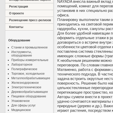
NAYADA внесла важный вклад 
помещений, комнат для перегов
Регистрация
установив в них специально ра
О проекте
офиса.
Планировку выполнили таким о
Размещение пресс-релизов
приходились на световой перим
Контакты
гардеробы, кухни, санузлы рас
Для более удобной навигации 
оформить отдельные этажи в р
Оборудование
договориться о встрече внутри 
особенности цветовой отделки 
Станки и промышленное
поставлена система стеклянны
Инструменты,
оборудование
имеющих сложные формы (трап
Приборы измерительные
К необычным решениям можно 
Лабораторное
переговоров. По словам главно
Полиграфическое
Матвиенко, работа с формами 
Торговое, холодильное
технического подхода. В частн
Металлообрабатывающее
задача встроить округлые нес
Железнодорожное
поверхность. Решение было най
Электротехническое
цельностеклянные перегородки
Деревообрабатывающее
перетекающее пространство, к
Пищевое оборудование
Авторы сумели внести в проект
Упаковочное
удачно сочетаются материалы с
Для сферы услуг
природные (дерево и др.). Ва
Медицинское
играют растения, посредством 