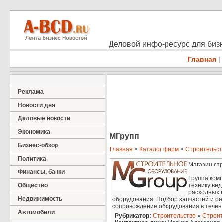
Деловой инфо-ресурс для бизн
Главная
|
Реклама
Новости дня
Деловые новости
Экономика
MГрупп
Бизнес-обзор
Главная
>
Каталог фирм
>
Строительст
Политика
Магазин ст
Финансы, банки
Группа ком
Общество
технику ве
расходных 
Недвижимость
оборудования. Подбор запчастей и ре
сопровождение оборудования в течени
Автомобили
Рубрикатор:
Строительство
»
Строит