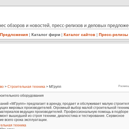
ес обзоров и новостей, пресс-релизов и деловых предлож
Предложения
|
Каталог фирм
|
Каталог сайтов
|
Пресс-релизы
Размещ
во
>
Строительная техника
> MГрупп
роительного оборудования
паний «МГрупп» предлагает в аренду, продает и обслуживает малую строите
дущих мировых производителей. Огромный выбор малой строительной техник
материалов ведущих производителей. Профессиональную помощь в подборе
монт вышедшей из строя техники, диагностика и тестирование. Сервисное
е всего срока эксплуатации.
ельная техника