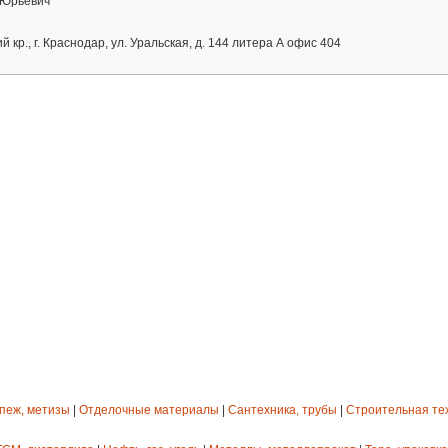
 Юрьевич
 кр., г. Краснодар, ул. Уральская, д. 144 литера А офис 404
епеж, метизы
|
Отделочные материалы
|
Сантехника, трубы
|
Строительная те