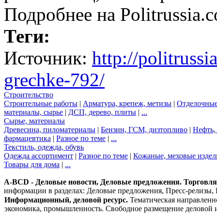
Подробнее на Politrussia.
Теги:
Источник:
http://politruss
grechke-792/
Строительство
Строительные работы
|
Арматура, крепеж, метизы
|
Отделочные
материалы, сырье
|
ДСП, дерево, плиты
|
...
Сырье, материалы
Древесина, пиломатериалы
|
Бензин, ГСМ, дизтопливо
|
Нефть, 
фармацевтика
|
Разное по теме
|
...
Текстиль, одежда, обувь
Одежда ассортимент
|
Разное по теме
|
Кожаные, меховые издел
Товары для дома
|
...
A-BCD - Деловые новости, Деловые предложения. Торговля, 
информации в разделах: Деловые предложения, Пресс-релизы, 
Информационный, деловой ресурс.
Тематическая направленно
экономика, промышленность. Свободное размещение деловой 